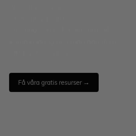
Narvara.nu är en
utbildningsplattform om
webbnärvaro - för dig som vill
komma igång och marknadsföra
ditt företag online.
Få våra gratis resurser →