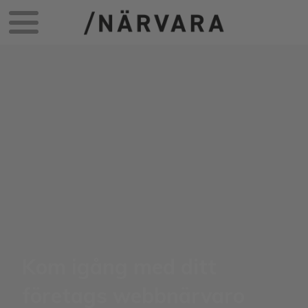
Kom igång med ditt
företags webbnärvaro